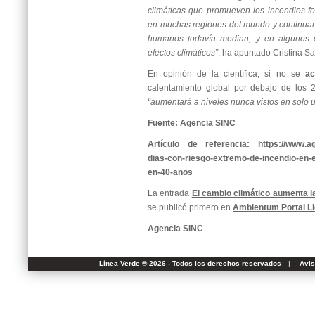
climáticas que promueven los incendios f
en muchas regiones del mundo y continuar
humanos todavía median, y en algunos ca
efectos climáticos”
, ha apuntado Cristina Sa
En opinión de la científica, si no se
ac
calentamiento global por debajo de los 2
“aumentará a niveles nunca vistos en solo 
Fuente:
Agencia SINC
Artículo de referencia:
https://www.a
dias-con-riesgo-extremo-de-incendio-en-
en-40-anos
La entrada
El cambio climático aumenta l
se publicó primero en
Ambientum Portal L
Agencia SINC
Línea Verde ® 2026 - Todos los derechos reservados
|
Avis