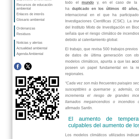
todo el
mundo
y, en el caso de la c
Recursos de educación
ambiental
ha
duplicado en los últimos 40 años,
Enlaces de interés
internacional en el que ha participad
Glosario ambiental
Investigaciones Científicas (CSIC). La in
del Instituto Mixto de Investigación en Bio
Ordenanzas
señala que el riesgo climático de incendio
Residuos
debido al calentamiento global.
Noticias y alertas
Actualidad ambiental
El trabajo, que revisa 500 trabajos previos
Agenda Ambiental
de datos de última generación con obs
modelos climáticos, apunta a que las
acc
poseen un papel fundamental en la re
regionales.
“Cada vez son más frecuentes paisajes se
susceptibles a quemarse y, además, c
incrementa el riesgo de grandes incen
llamados megaincendios o incendios d
afirmado Santín.
El aumento de tempera
culpables del aumento de lo
Los modelos climáticos utilizados indica