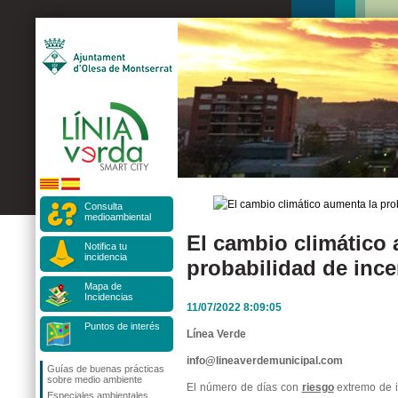
Consulta
medioambiental
El cambio climático 
Notifica tu
incidencia
probabilidad de inc
Mapa de
Incidencias
11/07/2022 8:09:05
Puntos de interés
Línea Verde
info@lineaverdemunicipal.com
Guías de buenas prácticas
sobre medio ambiente
El número de días con
riesgo
extremo de 
Especiales ambientales