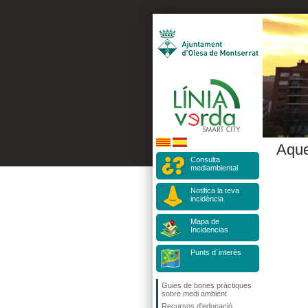
Aque
Consulta
mediambiental
Notifica la teva
incidència
Mapa de
Incidencias
Punts d`interès
Guies de bones pràctiques
sobre medi ambient
Recursos d'educació