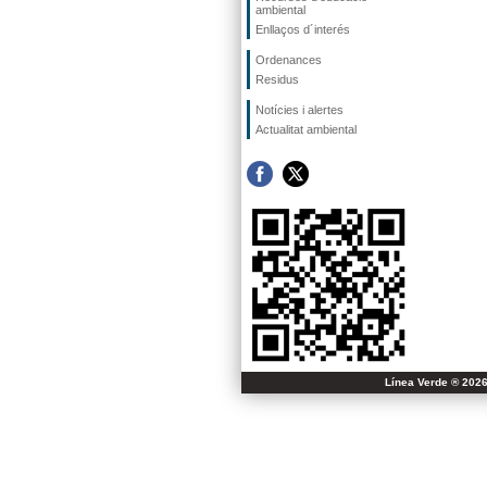
ambiental
Enllaços d´interés
Ordenances
Residus
Notícies i alertes
Actualitat ambiental
Línea Verde ® 2026 