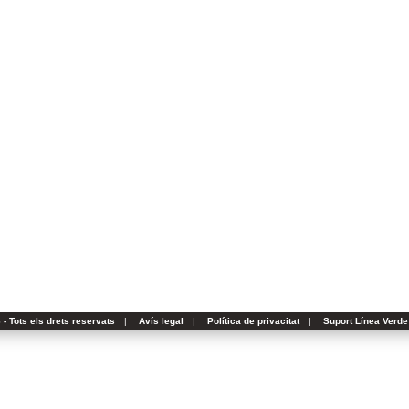
- Tots els drets reservats
|
Avís legal
|
Política de privacitat
|
Suport Línea Verde