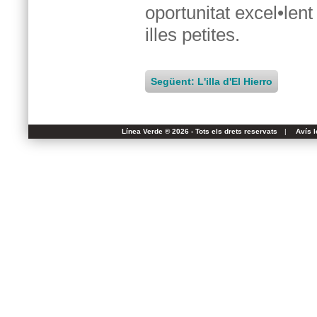
oportunitat excel•len
illes petites.
Següent: L'illa d'El Hierro
Línea Verde ® 2026 - Tots els drets reservats
|
Avís l