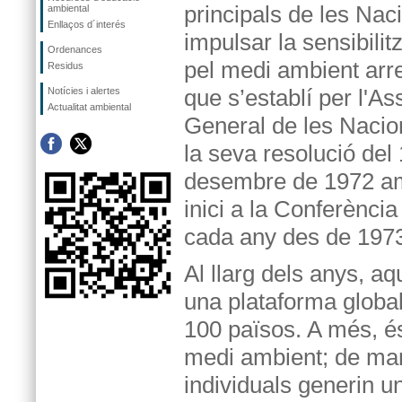
principals de les Nac
ambiental
Enllaços d´interés
impulsar la sensibilitz
Ordenances
pel medi ambient arr
Residus
que s’establí per l'A
Notícies i alertes
Actualitat ambiental
General de les Nacio
la seva resolució del
desembre de 1972 a
inici a la Conferènci
cada any des de 1973 
Al llarg dels anys, a
una plataforma globa
100 països. A més, és
medi ambient; de man
individuals generin u