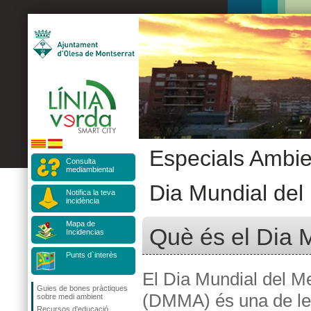
Especials Ambie
Consulta
mediambiental
Dia Mundial del
Notifica la teva
incidència
Mapa de
Què és el Dia 
Incidencias
Punts d`interès
El Dia Mundial del M
Guies de bones pràctiques
(DMMA) és una de le
sobre medi ambient
Recursos d'educació