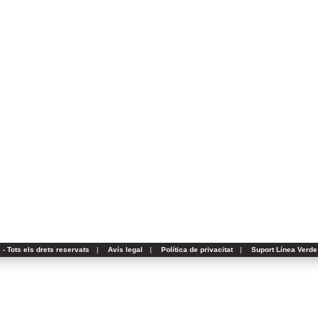
- Tots els drets reservats
|
Avís legal
|
Política de privacitat
|
Suport Línea Verde