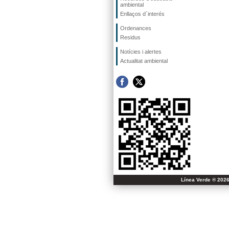
ambiental
Enllaços d´interés
Ordenances
Residus
Notícies i alertes
Actualitat ambiental
Línea Verde ® 2026 