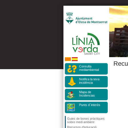
Recu
Consulta
mediambiental
Notifica la teva
incidència
Mapa de
Incidencias
Punts d`interès
Guies de bones pràctiques
sobre medi ambient
Recursos d'educació